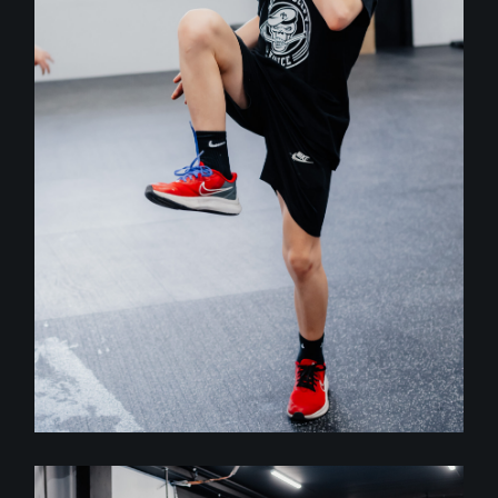
GYM
Training
STREČING