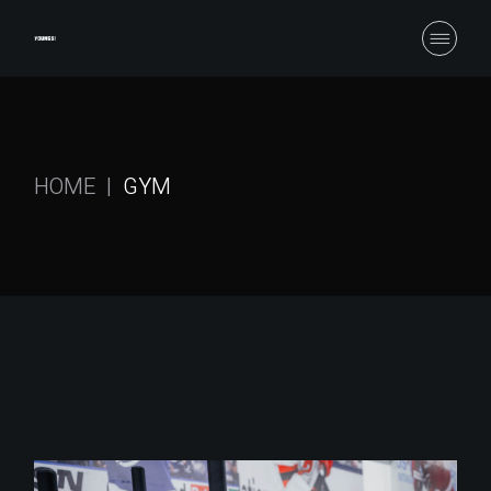
Skip
to
the
content
HOME
GYM